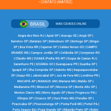
• CONTATO (MATRIZ)
MAIS CIDADES ONLINE
Angra dos Reis-RJ
|
Apiaí-SP
|
Aracaju-SE
|
Arujá-SP
|
Barretos-SP
|
Batatais-SP
|
Bebedouro-SP
|
Bertioga-SP
|
Birigui-
SP
|
Boa Vista-RR
|
Cajamar-SP
|
Caldas Novas-GO
|
CAMPO
GRANDE-MS
|
Campos Jordão-SP
|
Ceilândia-DF
|
Cerejeiras-RO
|
Cláudio-MG
|
CUIABÁ (Pedra 90)-MT
|
Duque de Caxias-RJ
|
Garanhuns-PE
|
GOIÂNIA-GO
|
Guarapuava-PR
|
Guariba-SP
|
Iguapé-SP
|
Ilha Comprida-SP
|
Itabirito-MG
|
Itaquaquecetuba-
SP
|
Itaqui-RS
|
Jaboticabal-SP
|
Juiz de Fora-MG
|
Londrina-PR
|
MACAPÁ-AP
|
MANAUS-AM
|
Mariana-MG
|
Matão-SP
|
Medianeira-PR
|
Mirassol-SP
|
Mococa-SP
|
Monte Alto-SP
|
Montes Claros-MG
|
Morro Agudo-SP
|
Novo Progresso-PA
|
Olímpia-SP
|
Osasco-SP
|
Ouro Preto-MG
|
Peruíbe-SP
|
Piracicaba-SP
|
Pirassununga-SP
|
Ponta Porã-MS
|
Portel-PA
|
Porto Seguro-BA
|
Praia Grande-SP
|
Ribeirão Preto-SP
|
Rolim