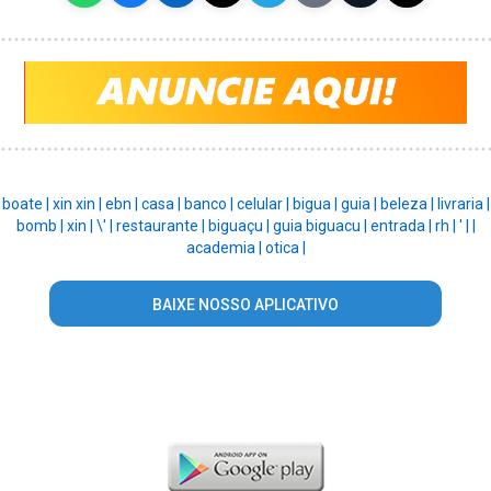
boate |
xin xin |
ebn |
casa |
banco |
celular |
bigua |
guia |
beleza |
livraria |
bomb |
xin |
\' |
restaurante |
biguaçu |
guia biguacu |
entrada |
rh |
' |
|
academia |
otica |
BAIXE NOSSO APLICATIVO