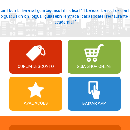
xin |
bomb |
livraria |
guia biguacu |
rh |
otica |
\' |
beleza |
banco |
celular |
biguaçu |
xin xin |
bigua |
guia |
ebn |
entrada |
casa |
boate |
restaurante |
|
academia |
' |
CUPOM DESCONTO
GUIA SHOP ONLINE
AVALIAÇÕES
BAIXAR APP