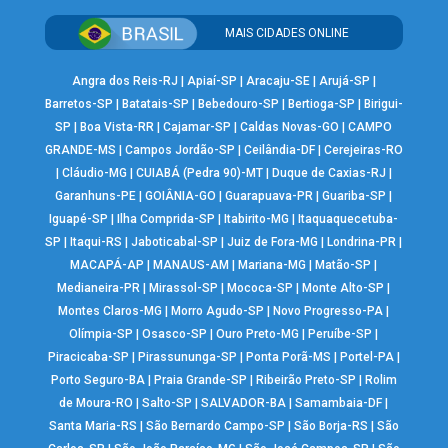
MAIS CIDADES ONLINE
Angra dos Reis-RJ
|
Apiaí-SP
|
Aracaju-SE
|
Arujá-SP
|
Barretos-SP
|
Batatais-SP
|
Bebedouro-SP
|
Bertioga-SP
|
Birigui-
SP
|
Boa Vista-RR
|
Cajamar-SP
|
Caldas Novas-GO
|
CAMPO
GRANDE-MS
|
Campos Jordão-SP
|
Ceilândia-DF
|
Cerejeiras-RO
|
Cláudio-MG
|
CUIABÁ (Pedra 90)-MT
|
Duque de Caxias-RJ
|
Garanhuns-PE
|
GOIÂNIA-GO
|
Guarapuava-PR
|
Guariba-SP
|
Iguapé-SP
|
Ilha Comprida-SP
|
Itabirito-MG
|
Itaquaquecetuba-
SP
|
Itaqui-RS
|
Jaboticabal-SP
|
Juiz de Fora-MG
|
Londrina-PR
|
MACAPÁ-AP
|
MANAUS-AM
|
Mariana-MG
|
Matão-SP
|
Medianeira-PR
|
Mirassol-SP
|
Mococa-SP
|
Monte Alto-SP
|
Montes Claros-MG
|
Morro Agudo-SP
|
Novo Progresso-PA
|
Olímpia-SP
|
Osasco-SP
|
Ouro Preto-MG
|
Peruíbe-SP
|
Piracicaba-SP
|
Pirassununga-SP
|
Ponta Porã-MS
|
Portel-PA
|
Porto Seguro-BA
|
Praia Grande-SP
|
Ribeirão Preto-SP
|
Rolim
de Moura-RO
|
Salto-SP
|
SALVADOR-BA
|
Samambaia-DF
|
Santa Maria-RS
|
São Bernardo Campo-SP
|
São Borja-RS
|
São