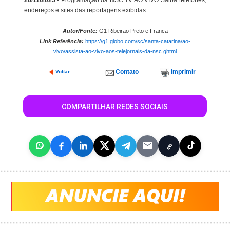
26/11/2025
- Programação da NSC TV AO VIVO Saiba telefones,
endereços e sites das reportagens exibidas
Autor/Fonte:
G1 Ribeirao Preto e Franca
Link Referência:
https://g1.globo.com/sc/santa-catarina/ao-
vivo/assista-ao-vivo-aos-telejornais-da-nsc.ghtml
Contato
Imprimir
Voltar
COMPARTILHAR REDES SOCIAIS