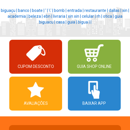
biguaçu |
banco |
boate |
' |
\' |
bomb |
entrada |
restaurante |
dallas |
xin |
academia |
beleza |
ebn |
livraria |
xin xin |
celular |
rh |
otica |
guia
biguacu |
casa |
guia |
bigua |
|
CUPOM DESCONTO
GUIA SHOP ONLINE
AVALIAÇÕES
BAIXAR APP