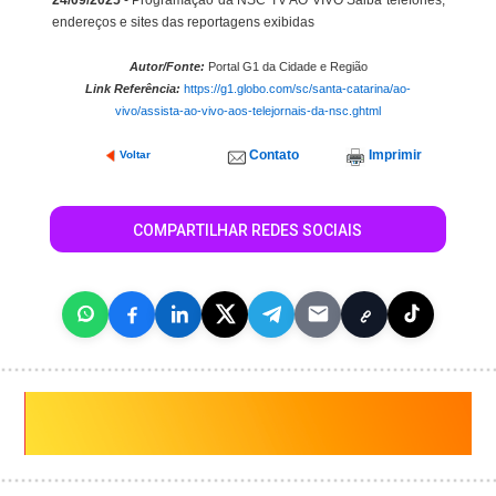
24/09/2025
- Programação da NSC TV AO VIVO Saiba telefones,
endereços e sites das reportagens exibidas
Autor/Fonte:
Portal G1 da Cidade e Região
Link Referência:
https://g1.globo.com/sc/santa-catarina/ao-
vivo/assista-ao-vivo-aos-telejornais-da-nsc.ghtml
Contato
Imprimir
Voltar
COMPARTILHAR REDES SOCIAIS