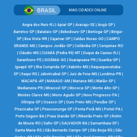
MAIS CIDADES ONLINE
Angra dos Reis-RJ
|
Apiaí-SP
|
Aracaju-SE
|
Arujá-SP
|
Barretos-SP
|
Batatais-SP
|
Bebedouro-SP
|
Bertioga-SP
|
Birigui-
SP
|
Boa Vista-RR
|
Cajamar-SP
|
Caldas Novas-GO
|
CAMPO
GRANDE-MS
|
Campos Jordão-SP
|
Ceilândia-DF
|
Cerejeiras-RO
|
Cláudio-MG
|
CUIABÁ (Pedra 90)-MT
|
Duque de Caxias-RJ
|
Garanhuns-PE
|
GOIÂNIA-GO
|
Guarapuava-PR
|
Guariba-SP
|
Iguapé-SP
|
Ilha Comprida-SP
|
Itabirito-MG
|
Itaquaquecetuba-
SP
|
Itaqui-RS
|
Jaboticabal-SP
|
Juiz de Fora-MG
|
Londrina-PR
|
MACAPÁ-AP
|
MANAUS-AM
|
Mariana-MG
|
Matão-SP
|
Medianeira-PR
|
Mirassol-SP
|
Mococa-SP
|
Monte Alto-SP
|
Montes Claros-MG
|
Morro Agudo-SP
|
Novo Progresso-PA
|
Olímpia-SP
|
Osasco-SP
|
Ouro Preto-MG
|
Peruíbe-SP
|
Piracicaba-SP
|
Pirassununga-SP
|
Ponta Porã-MS
|
Portel-PA
|
Porto Seguro-BA
|
Praia Grande-SP
|
Ribeirão Preto-SP
|
Rolim
de Moura-RO
|
Salto-SP
|
SALVADOR-BA
|
Samambaia-DF
|
Santa Maria-RS
|
São Bernardo Campo-SP
|
São Borja-RS
|
São