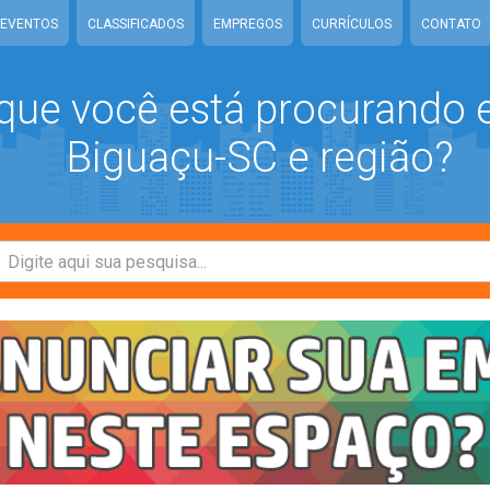
EVENTOS
CLASSIFICADOS
EMPREGOS
CURRÍCULOS
CONTATO
que você está procurando
Biguaçu-SC e região?