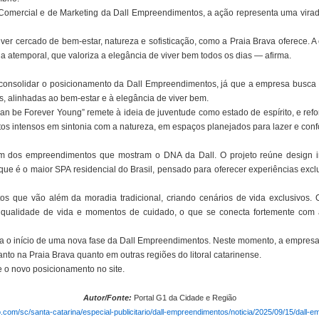
r Comercial e de Marketing da Dall Empreendimentos, a ação representa uma vir
ver cercado de bem-estar, natureza e sofisticação, como a Praia Brava oferece.
da atemporal, que valoriza a elegância de viver bem todos os dias — afirma.
consolidar o posicionamento da Dall Empreendimentos, já que a empresa busca
s, alinhadas ao bem-estar e à elegância de viver bem.
an be Forever Young” remete à ideia de juventude como estado de espírito, e refo
os intensos em sintonia com a natureza, em espaços planejados para lazer e confo
dos empreendimentos que mostram o DNA da Dall. O projeto reúne design inte
ue é o maior SPA residencial do Brasil, pensado para oferecer experiências exc
s que vão além da moradia tradicional, criando cenários de vida exclusivos. O
, qualidade de vida e momentos de cuidado, o que se conecta fortemente 
o início de uma nova fase da Dall Empreendimentos. Neste momento, a empresa
nto na Praia Brava quanto em outras regiões do litoral catarinense.
 o novo posicionamento no site.
Autor/Fonte:
Portal G1 da Cidade e Região
bo.com/sc/santa-catarina/especial-publicitario/dall-empreendimentos/noticia/2025/09/15/dal