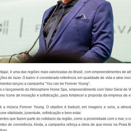
m Itajaí, é uma das regiões mais valorizadas do Brasil, com empreendimentos de al
ões de lazer. O bairro é considerado referência em qualidade de vida e atrai morad
imentos lançou a campanha “You can be Forever Young”.
após o lançamento do Atmosphere Home Spa, empreendimento com Valor Geral de
omo ícone de inovação e sofisticação, para fortalecer a proposta da empresa de 
é a música Forever Young. O objetivo é traduzir, em imagens e sons, a atmosf
 une vitalidade, juventude, sofisticação e bem-estar.
ementos que fazem parte do cotidiano da região, como a proximidade com o mar, o co
ientes de convivência. Ainda, a campanha reforça a ideia de que morar na Praia
brio.