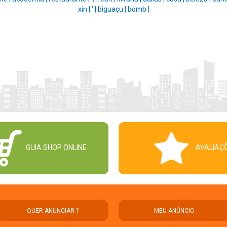
xin |
' |
biguaçu |
bomb |
GUIA SHOP ONLINE
AVALIAÇ
QUER ANUNCIAR ?
MEU ANÚNCIO