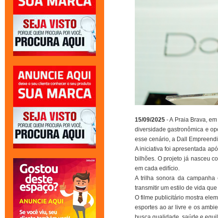
15/09/2025
- A Praia Brava, e
diversidade gastronômica e opç
esse cenário, a Dall Empreend
A iniciativa foi apresentada 
bilhões. O projeto já nasceu c
em cada edifício.
A trilha sonora da campanha 
transmitir um estilo de vida que
O filme publicitário mostra el
esportes ao ar livre e os amb
busca qualidade, saúde e equilí