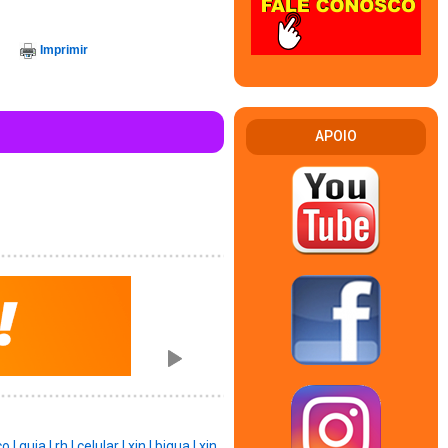
Imprimir
APOIO
o |
guia |
rh |
celular |
xin |
bigua |
xin