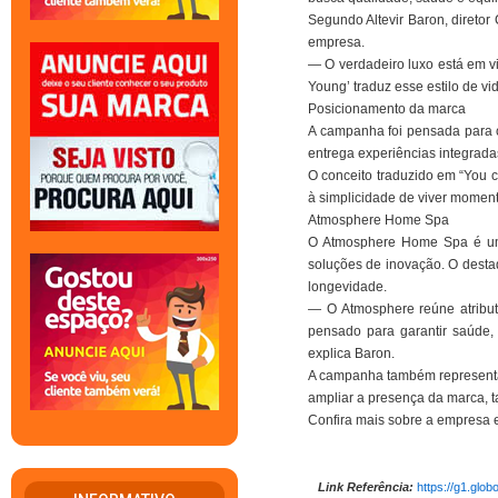
Segundo Altevir Baron, direto
empresa.
— O verdadeiro luxo está em vi
Young’ traduz esse estilo de vi
Posicionamento da marca
A campanha foi pensada para 
entrega experiências integrada
O conceito traduzido em “You c
à simplicidade de viver moment
Atmosphere Home Spa
O Atmosphere Home Spa é um 
soluções de inovação. O destaq
longevidade.
— O Atmosphere reúne atributo
pensado para garantir saúde
explica Baron.
A campanha também representa 
ampliar a presença da marca, ta
Confira mais sobre a empresa e
Link Referência:
https://g1.glo