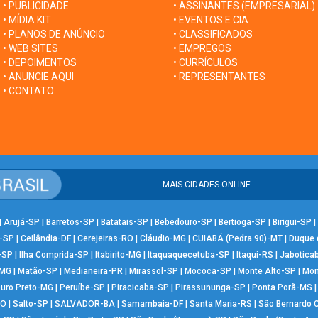
• PUBLICIDADE
• ASSINANTES (EMPRESARIAL)
• MÍDIA KIT
• EVENTOS E CIA
• PLANOS DE ANÚNCIO
• CLASSIFICADOS
• WEB SITES
• EMPREGOS
• DEPOIMENTOS
• CURRÍCULOS
• ANUNCIE AQUI
• REPRESENTANTES
• CONTATO
MAIS CIDADES ONLINE
|
Arujá-SP
|
Barretos-SP
|
Batatais-SP
|
Bebedouro-SP
|
Bertioga-SP
|
Birigui-SP
|
-SP
|
Ceilândia-DF
|
Cerejeiras-RO
|
Cláudio-MG
|
CUIABÁ (Pedra 90)-MT
|
Duque 
-SP
|
Ilha Comprida-SP
|
Itabirito-MG
|
Itaquaquecetuba-SP
|
Itaqui-RS
|
Jabotica
-MG
|
Matão-SP
|
Medianeira-PR
|
Mirassol-SP
|
Mococa-SP
|
Monte Alto-SP
|
Mon
uro Preto-MG
|
Peruíbe-SP
|
Piracicaba-SP
|
Pirassununga-SP
|
Ponta Porã-MS
RO
|
Salto-SP
|
SALVADOR-BA
|
Samambaia-DF
|
Santa Maria-RS
|
São Bernardo