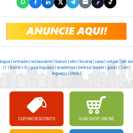
bigua |
entrada |
restaurante |
banco |
ebn |
livraria |
casa |
celular |
xin xin
|
|
' |
bomb |
rh |
guia biguacu |
academia |
beleza |
boate |
guia |
\' |
xin |
biguaçu |
otica |
CUPOM DESCONTO
GUIA SHOP ONLINE