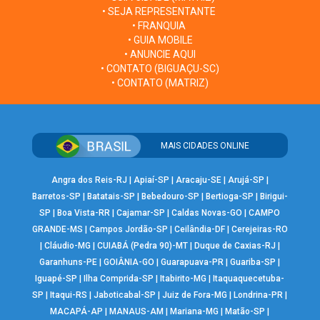
• SEJA REPRESENTANTE
• FRANQUIA
• GUIA MOBILE
• ANUNCIE AQUI
• CONTATO (BIGUAÇU-SC)
• CONTATO (MATRIZ)
MAIS CIDADES ONLINE
Angra dos Reis-RJ
|
Apiaí-SP
|
Aracaju-SE
|
Arujá-SP
|
Barretos-SP
|
Batatais-SP
|
Bebedouro-SP
|
Bertioga-SP
|
Birigui-
SP
|
Boa Vista-RR
|
Cajamar-SP
|
Caldas Novas-GO
|
CAMPO
GRANDE-MS
|
Campos Jordão-SP
|
Ceilândia-DF
|
Cerejeiras-RO
|
Cláudio-MG
|
CUIABÁ (Pedra 90)-MT
|
Duque de Caxias-RJ
|
Garanhuns-PE
|
GOIÂNIA-GO
|
Guarapuava-PR
|
Guariba-SP
|
Iguapé-SP
|
Ilha Comprida-SP
|
Itabirito-MG
|
Itaquaquecetuba-
SP
|
Itaqui-RS
|
Jaboticabal-SP
|
Juiz de Fora-MG
|
Londrina-PR
|
MACAPÁ-AP
|
MANAUS-AM
|
Mariana-MG
|
Matão-SP
|