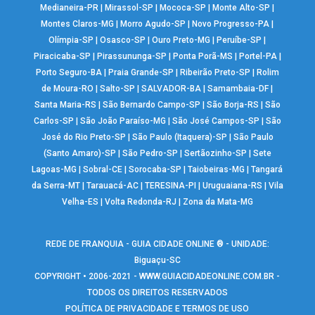
Medianeira-PR
|
Mirassol-SP
|
Mococa-SP
|
Monte Alto-SP
|
Montes Claros-MG
|
Morro Agudo-SP
|
Novo Progresso-PA
|
Olímpia-SP
|
Osasco-SP
|
Ouro Preto-MG
|
Peruíbe-SP
|
Piracicaba-SP
|
Pirassununga-SP
|
Ponta Porã-MS
|
Portel-PA
|
Porto Seguro-BA
|
Praia Grande-SP
|
Ribeirão Preto-SP
|
Rolim
de Moura-RO
|
Salto-SP
|
SALVADOR-BA
|
Samambaia-DF
|
Santa Maria-RS
|
São Bernardo Campo-SP
|
São Borja-RS
|
São
Carlos-SP
|
São João Paraíso-MG
|
São José Campos-SP
|
São
José do Rio Preto-SP
|
São Paulo (Itaquera)-SP
|
São Paulo
(Santo Amaro)-SP
|
São Pedro-SP
|
Sertãozinho-SP
|
Sete
Lagoas-MG
|
Sobral-CE
|
Sorocaba-SP
|
Taiobeiras-MG
|
Tangará
da Serra-MT
|
Tarauacá-AC
|
TERESINA-PI
|
Uruguaiana-RS
|
Vila
Velha-ES
|
Volta Redonda-RJ
|
Zona da Mata-MG
REDE DE FRANQUIA - GUIA CIDADE ONLINE ® - UNIDADE:
Biguaçu-SC
COPYRIGHT • 2006-2021 -
WWW.GUIACIDADEONLINE.COM.BR
-
TODOS OS DIREITOS RESERVADOS
POLÍTICA DE PRIVACIDADE E TERMOS DE USO