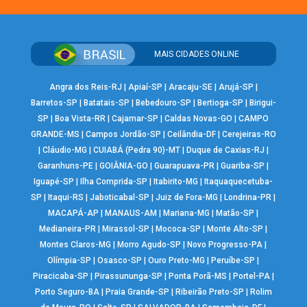
MAIS CIDADES ONLINE
Angra dos Reis-RJ
|
Apiaí-SP
|
Aracaju-SE
|
Arujá-SP
|
Barretos-SP
|
Batatais-SP
|
Bebedouro-SP
|
Bertioga-SP
|
Birigui-
SP
|
Boa Vista-RR
|
Cajamar-SP
|
Caldas Novas-GO
|
CAMPO
GRANDE-MS
|
Campos Jordão-SP
|
Ceilândia-DF
|
Cerejeiras-RO
|
Cláudio-MG
|
CUIABÁ (Pedra 90)-MT
|
Duque de Caxias-RJ
|
Garanhuns-PE
|
GOIÂNIA-GO
|
Guarapuava-PR
|
Guariba-SP
|
Iguapé-SP
|
Ilha Comprida-SP
|
Itabirito-MG
|
Itaquaquecetuba-
SP
|
Itaqui-RS
|
Jaboticabal-SP
|
Juiz de Fora-MG
|
Londrina-PR
|
MACAPÁ-AP
|
MANAUS-AM
|
Mariana-MG
|
Matão-SP
|
Medianeira-PR
|
Mirassol-SP
|
Mococa-SP
|
Monte Alto-SP
|
Montes Claros-MG
|
Morro Agudo-SP
|
Novo Progresso-PA
|
Olímpia-SP
|
Osasco-SP
|
Ouro Preto-MG
|
Peruíbe-SP
|
Piracicaba-SP
|
Pirassununga-SP
|
Ponta Porã-MS
|
Portel-PA
|
Porto Seguro-BA
|
Praia Grande-SP
|
Ribeirão Preto-SP
|
Rolim