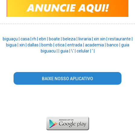
biguaçu |
casa |
rh |
ebn |
boate |
beleza |
livraria |
xin xin |
restaurante |
bigua |
xin |
dallas |
bomb |
otica |
entrada |
academia |
banco |
guia
biguacu |
|
guia |
\' |
celular |
' |
BAIXE NOSSO APLICATIVO