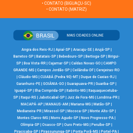
• CONTATO (BIGUAÇU-SC)
• CONTATO (MATRIZ)
MAIS CIDADES ONLINE
Angra dos Reis-RJ
|
Apiaí-SP
|
Aracaju-SE
|
Arujá-SP
|
Barretos-SP
|
Batatais-SP
|
Bebedouro-SP
|
Bertioga-SP
|
Birigui-
SP
|
Boa Vista-RR
|
Cajamar-SP
|
Caldas Novas-GO
|
CAMPO
GRANDE-MS
|
Campos Jordão-SP
|
Ceilândia-DF
|
Cerejeiras-RO
|
Cláudio-MG
|
CUIABÁ (Pedra 90)-MT
|
Duque de Caxias-RJ
|
Garanhuns-PE
|
GOIÂNIA-GO
|
Guarapuava-PR
|
Guariba-SP
|
Iguapé-SP
|
Ilha Comprida-SP
|
Itabirito-MG
|
Itaquaquecetuba-
SP
|
Itaqui-RS
|
Jaboticabal-SP
|
Juiz de Fora-MG
|
Londrina-PR
|
MACAPÁ-AP
|
MANAUS-AM
|
Mariana-MG
|
Matão-SP
|
Medianeira-PR
|
Mirassol-SP
|
Mococa-SP
|
Monte Alto-SP
|
Montes Claros-MG
|
Morro Agudo-SP
|
Novo Progresso-PA
|
Olímpia-SP
|
Osasco-SP
|
Ouro Preto-MG
|
Peruíbe-SP
|
Piracicaba-SP
|
Pirassununga-SP
|
Ponta Porã-MS
|
Portel-PA
|