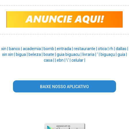
xin |
banco |
academia |
bomb |
entrada |
restaurante |
otica |
rh |
dallas |
xin xin |
bigua |
beleza |
boate |
guia biguacu |
livraria |
' |
biguaçu |
guia |
casa |
|
ebn |
\' |
celular |
BAIXE NOSSO APLICATIVO