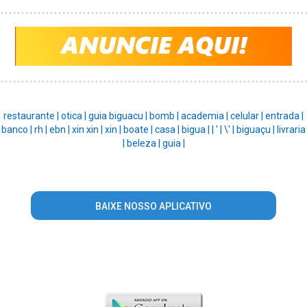
restaurante |
otica |
guia biguacu |
bomb |
academia |
celular |
entrada |
banco |
rh |
ebn |
xin xin |
xin |
boate |
casa |
bigua |
|
' |
\' |
biguaçu |
livraria
|
beleza |
guia |
BAIXE NOSSO APLICATIVO