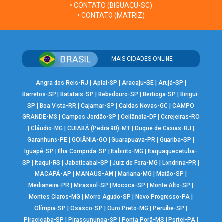
• CONTATO (BIGUAÇU-SC)
• CONTATO (MATRIZ)
MAIS CIDADES ONLINE
Angra dos Reis-RJ
|
Apiaí-SP
|
Aracaju-SE
|
Arujá-SP
|
Barretos-SP
|
Batatais-SP
|
Bebedouro-SP
|
Bertioga-SP
|
Birigui-
SP
|
Boa Vista-RR
|
Cajamar-SP
|
Caldas Novas-GO
|
CAMPO
GRANDE-MS
|
Campos Jordão-SP
|
Ceilândia-DF
|
Cerejeiras-RO
|
Cláudio-MG
|
CUIABÁ (Pedra 90)-MT
|
Duque de Caxias-RJ
|
Garanhuns-PE
|
GOIÂNIA-GO
|
Guarapuava-PR
|
Guariba-SP
|
Iguapé-SP
|
Ilha Comprida-SP
|
Itabirito-MG
|
Itaquaquecetuba-
SP
|
Itaqui-RS
|
Jaboticabal-SP
|
Juiz de Fora-MG
|
Londrina-PR
|
MACAPÁ-AP
|
MANAUS-AM
|
Mariana-MG
|
Matão-SP
|
Medianeira-PR
|
Mirassol-SP
|
Mococa-SP
|
Monte Alto-SP
|
Montes Claros-MG
|
Morro Agudo-SP
|
Novo Progresso-PA
|
Olímpia-SP
|
Osasco-SP
|
Ouro Preto-MG
|
Peruíbe-SP
|
Piracicaba-SP
|
Pirassununga-SP
|
Ponta Porã-MS
|
Portel-PA
|