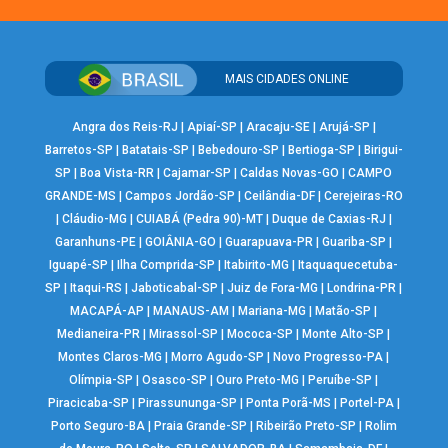
MAIS CIDADES ONLINE
Angra dos Reis-RJ
|
Apiaí-SP
|
Aracaju-SE
|
Arujá-SP
|
Barretos-SP
|
Batatais-SP
|
Bebedouro-SP
|
Bertioga-SP
|
Birigui-
SP
|
Boa Vista-RR
|
Cajamar-SP
|
Caldas Novas-GO
|
CAMPO
GRANDE-MS
|
Campos Jordão-SP
|
Ceilândia-DF
|
Cerejeiras-RO
|
Cláudio-MG
|
CUIABÁ (Pedra 90)-MT
|
Duque de Caxias-RJ
|
Garanhuns-PE
|
GOIÂNIA-GO
|
Guarapuava-PR
|
Guariba-SP
|
Iguapé-SP
|
Ilha Comprida-SP
|
Itabirito-MG
|
Itaquaquecetuba-
SP
|
Itaqui-RS
|
Jaboticabal-SP
|
Juiz de Fora-MG
|
Londrina-PR
|
MACAPÁ-AP
|
MANAUS-AM
|
Mariana-MG
|
Matão-SP
|
Medianeira-PR
|
Mirassol-SP
|
Mococa-SP
|
Monte Alto-SP
|
Montes Claros-MG
|
Morro Agudo-SP
|
Novo Progresso-PA
|
Olímpia-SP
|
Osasco-SP
|
Ouro Preto-MG
|
Peruíbe-SP
|
Piracicaba-SP
|
Pirassununga-SP
|
Ponta Porã-MS
|
Portel-PA
|
Porto Seguro-BA
|
Praia Grande-SP
|
Ribeirão Preto-SP
|
Rolim