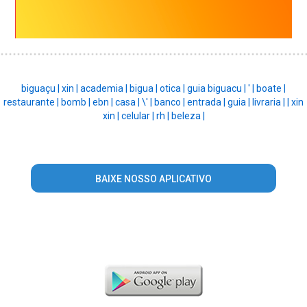
biguaçu |
xin |
academia |
bigua |
otica |
guia biguacu |
' |
boate |
restaurante |
bomb |
ebn |
casa |
\' |
banco |
entrada |
guia |
livraria |
|
xin
xin |
celular |
rh |
beleza |
BAIXE NOSSO APLICATIVO