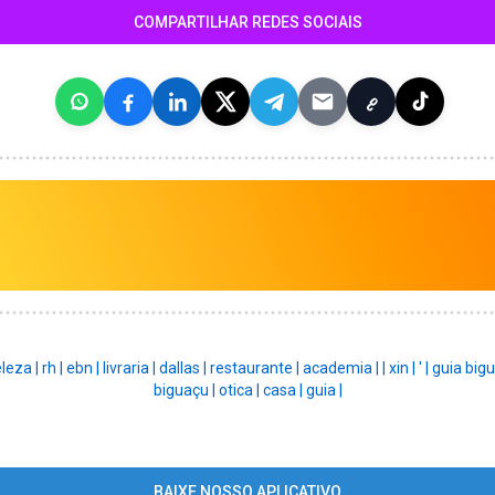
COMPARTILHAR REDES SOCIAIS
leza |
rh |
ebn |
livraria |
dallas |
restaurante |
academia |
|
xin |
' |
guia bigu
biguaçu |
otica |
casa |
guia |
BAIXE NOSSO APLICATIVO