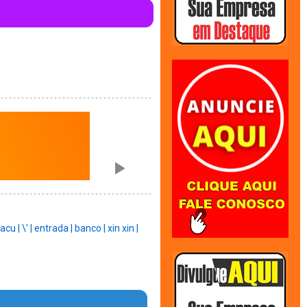
acu |
\' |
entrada |
banco |
xin xin |