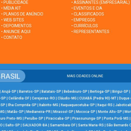
• PUBLICIDADE
• ASSINANTES (EMPRESARIAL)
• MÍDIA KIT
• EVENTOS E CIA
• PLANOS DE ANÚNCIO
• CLASSIFICADOS
• WEB SITES
• EMPREGOS
• DEPOIMENTOS
• CURRÍCULOS
• ANUNCIE AQUI
• REPRESENTANTES
• CONTATO
MAIS CIDADES ONLINE
|
Arujá-SP
|
Barretos-SP
|
Batatais-SP
|
Bebedouro-SP
|
Bertioga-SP
|
Birigui-SP
|
-SP
|
Ceilândia-DF
|
Cerejeiras-RO
|
Cláudio-MG
|
CUIABÁ (Pedra 90)-MT
|
Duque 
-SP
|
Ilha Comprida-SP
|
Itabirito-MG
|
Itaquaquecetuba-SP
|
Itaqui-RS
|
Jabotica
-MG
|
Matão-SP
|
Medianeira-PR
|
Mirassol-SP
|
Mococa-SP
|
Monte Alto-SP
|
Mon
uro Preto-MG
|
Peruíbe-SP
|
Piracicaba-SP
|
Pirassununga-SP
|
Ponta Porã-MS
RO
|
Salto-SP
|
SALVADOR-BA
|
Samambaia-DF
|
Santa Maria-RS
|
São Bernardo