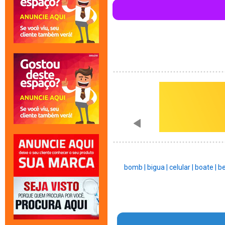
bomb |
bigua |
celular |
boate |
be