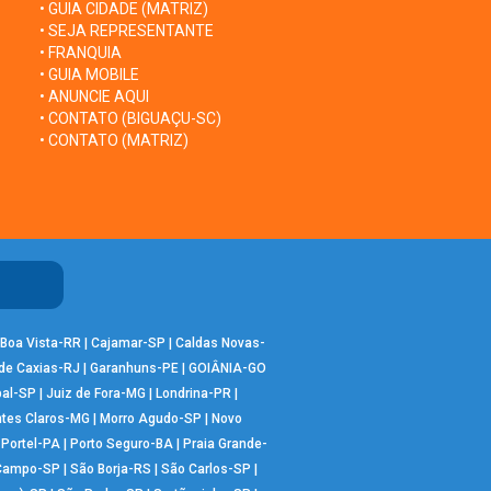
• GUIA CIDADE (MATRIZ)
• SEJA REPRESENTANTE
• FRANQUIA
• GUIA MOBILE
• ANUNCIE AQUI
• CONTATO (BIGUAÇU-SC)
• CONTATO (MATRIZ)
Boa Vista-RR
|
Cajamar-SP
|
Caldas Novas-
de Caxias-RJ
|
Garanhuns-PE
|
GOIÂNIA-GO
bal-SP
|
Juiz de Fora-MG
|
Londrina-PR
|
tes Claros-MG
|
Morro Agudo-SP
|
Novo
|
Portel-PA
|
Porto Seguro-BA
|
Praia Grande-
 Campo-SP
|
São Borja-RS
|
São Carlos-SP
|