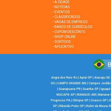
• A CIDADE
• NOTÍCIAS
• EVENTOS
• CLASSIFICADOS
• VAGAS DE EMPREGO
• BANCO DE CURRÍCULOS
• CUPOM DESCONTO
• SHOP ONLINE
• SORTEIOS
• APLICATIVO
Angra dos Reis-RJ
|
Apiaí-SP
|
Aracaju-SE
GO
|
CAMPO GRANDE-MS
|
Campos Jordão
|
Guarapuava-PR
|
Guariba-SP
|
Iguapé
MACAPÁ-AP
|
MANAUS-AM
|
Mariana
Progresso-PA
|
Olímpia-SP
|
Osasco-SP
|
O
SP
|
Ribeirão Preto-SP
|
Rolim de Moura-