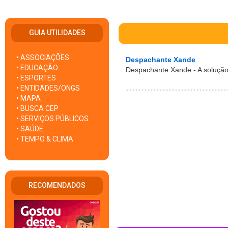
GUIA UTILIDADES
• ASSOCIAÇÕES
Despachante Xande
• EDUCAÇÃO
Despachante Xande - A solução
• ESPORTES
• ENTIDADES/ONGS
• MAPA
• BUSCA CEP
• SERVIÇOS PÚBLICOS
• SAÚDE
• TEMPO & CLIMA
RECOMENDADOS