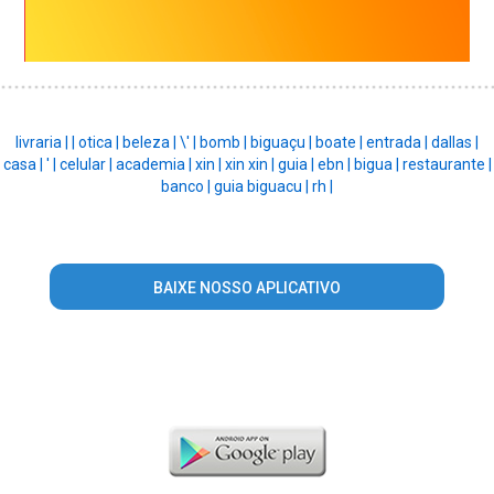
livraria |
|
otica |
beleza |
\' |
bomb |
biguaçu |
boate |
entrada |
dallas |
casa |
' |
celular |
academia |
xin |
xin xin |
guia |
ebn |
bigua |
restaurante |
banco |
guia biguacu |
rh |
BAIXE NOSSO APLICATIVO