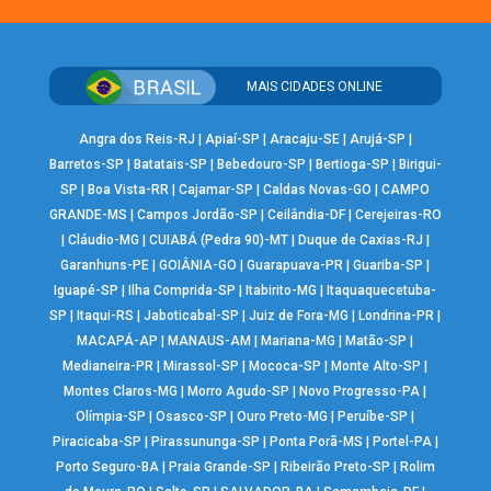
MAIS CIDADES ONLINE
Angra dos Reis-RJ
|
Apiaí-SP
|
Aracaju-SE
|
Arujá-SP
|
Barretos-SP
|
Batatais-SP
|
Bebedouro-SP
|
Bertioga-SP
|
Birigui-
SP
|
Boa Vista-RR
|
Cajamar-SP
|
Caldas Novas-GO
|
CAMPO
GRANDE-MS
|
Campos Jordão-SP
|
Ceilândia-DF
|
Cerejeiras-RO
|
Cláudio-MG
|
CUIABÁ (Pedra 90)-MT
|
Duque de Caxias-RJ
|
Garanhuns-PE
|
GOIÂNIA-GO
|
Guarapuava-PR
|
Guariba-SP
|
Iguapé-SP
|
Ilha Comprida-SP
|
Itabirito-MG
|
Itaquaquecetuba-
SP
|
Itaqui-RS
|
Jaboticabal-SP
|
Juiz de Fora-MG
|
Londrina-PR
|
MACAPÁ-AP
|
MANAUS-AM
|
Mariana-MG
|
Matão-SP
|
Medianeira-PR
|
Mirassol-SP
|
Mococa-SP
|
Monte Alto-SP
|
Montes Claros-MG
|
Morro Agudo-SP
|
Novo Progresso-PA
|
Olímpia-SP
|
Osasco-SP
|
Ouro Preto-MG
|
Peruíbe-SP
|
Piracicaba-SP
|
Pirassununga-SP
|
Ponta Porã-MS
|
Portel-PA
|
Porto Seguro-BA
|
Praia Grande-SP
|
Ribeirão Preto-SP
|
Rolim