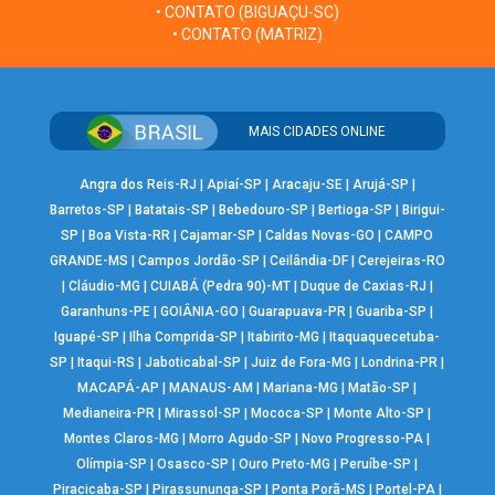
• CONTATO (BIGUAÇU-SC)
• CONTATO (MATRIZ)
MAIS CIDADES ONLINE
Angra dos Reis-RJ
|
Apiaí-SP
|
Aracaju-SE
|
Arujá-SP
|
Barretos-SP
|
Batatais-SP
|
Bebedouro-SP
|
Bertioga-SP
|
Birigui-
SP
|
Boa Vista-RR
|
Cajamar-SP
|
Caldas Novas-GO
|
CAMPO
GRANDE-MS
|
Campos Jordão-SP
|
Ceilândia-DF
|
Cerejeiras-RO
|
Cláudio-MG
|
CUIABÁ (Pedra 90)-MT
|
Duque de Caxias-RJ
|
Garanhuns-PE
|
GOIÂNIA-GO
|
Guarapuava-PR
|
Guariba-SP
|
Iguapé-SP
|
Ilha Comprida-SP
|
Itabirito-MG
|
Itaquaquecetuba-
SP
|
Itaqui-RS
|
Jaboticabal-SP
|
Juiz de Fora-MG
|
Londrina-PR
|
MACAPÁ-AP
|
MANAUS-AM
|
Mariana-MG
|
Matão-SP
|
Medianeira-PR
|
Mirassol-SP
|
Mococa-SP
|
Monte Alto-SP
|
Montes Claros-MG
|
Morro Agudo-SP
|
Novo Progresso-PA
|
Olímpia-SP
|
Osasco-SP
|
Ouro Preto-MG
|
Peruíbe-SP
|
Piracicaba-SP
|
Pirassununga-SP
|
Ponta Porã-MS
|
Portel-PA
|