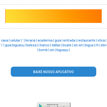
casa |
celular |
' |
livraria |
academia |
guia |
entrada |
restaurante |
otica |
\' |
guia biguacu |
beleza |
|
banco |
dallas |
boate |
xin xin |
bigua |
rh |
ebn
|
bomb |
xin |
biguaçu |
BAIXE NOSSO APLICATIVO