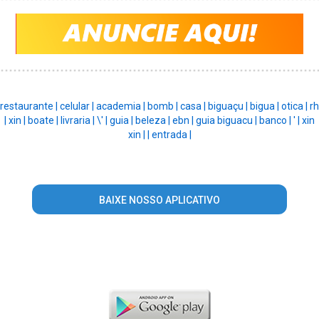
restaurante |
celular |
academia |
bomb |
casa |
biguaçu |
bigua |
otica |
rh
|
xin |
boate |
livraria |
\' |
guia |
beleza |
ebn |
guia biguacu |
banco |
' |
xin
xin |
|
entrada |
BAIXE NOSSO APLICATIVO