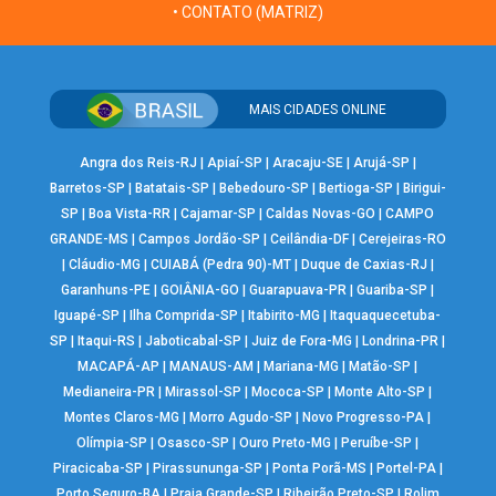
• CONTATO (MATRIZ)
MAIS CIDADES ONLINE
Angra dos Reis-RJ
|
Apiaí-SP
|
Aracaju-SE
|
Arujá-SP
|
Barretos-SP
|
Batatais-SP
|
Bebedouro-SP
|
Bertioga-SP
|
Birigui-
SP
|
Boa Vista-RR
|
Cajamar-SP
|
Caldas Novas-GO
|
CAMPO
GRANDE-MS
|
Campos Jordão-SP
|
Ceilândia-DF
|
Cerejeiras-RO
|
Cláudio-MG
|
CUIABÁ (Pedra 90)-MT
|
Duque de Caxias-RJ
|
Garanhuns-PE
|
GOIÂNIA-GO
|
Guarapuava-PR
|
Guariba-SP
|
Iguapé-SP
|
Ilha Comprida-SP
|
Itabirito-MG
|
Itaquaquecetuba-
SP
|
Itaqui-RS
|
Jaboticabal-SP
|
Juiz de Fora-MG
|
Londrina-PR
|
MACAPÁ-AP
|
MANAUS-AM
|
Mariana-MG
|
Matão-SP
|
Medianeira-PR
|
Mirassol-SP
|
Mococa-SP
|
Monte Alto-SP
|
Montes Claros-MG
|
Morro Agudo-SP
|
Novo Progresso-PA
|
Olímpia-SP
|
Osasco-SP
|
Ouro Preto-MG
|
Peruíbe-SP
|
Piracicaba-SP
|
Pirassununga-SP
|
Ponta Porã-MS
|
Portel-PA
|
Porto Seguro-BA
|
Praia Grande-SP
|
Ribeirão Preto-SP
|
Rolim