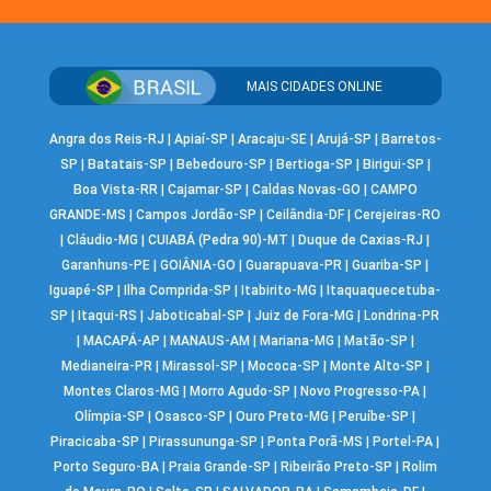
MAIS CIDADES ONLINE
Angra dos Reis-RJ
|
Apiaí-SP
|
Aracaju-SE
|
Arujá-SP
|
Barretos-
SP
|
Batatais-SP
|
Bebedouro-SP
|
Bertioga-SP
|
Birigui-SP
|
Boa Vista-RR
|
Cajamar-SP
|
Caldas Novas-GO
|
CAMPO
GRANDE-MS
|
Campos Jordão-SP
|
Ceilândia-DF
|
Cerejeiras-RO
|
Cláudio-MG
|
CUIABÁ (Pedra 90)-MT
|
Duque de Caxias-RJ
|
Garanhuns-PE
|
GOIÂNIA-GO
|
Guarapuava-PR
|
Guariba-SP
|
Iguapé-SP
|
Ilha Comprida-SP
|
Itabirito-MG
|
Itaquaquecetuba-
SP
|
Itaqui-RS
|
Jaboticabal-SP
|
Juiz de Fora-MG
|
Londrina-PR
|
MACAPÁ-AP
|
MANAUS-AM
|
Mariana-MG
|
Matão-SP
|
Medianeira-PR
|
Mirassol-SP
|
Mococa-SP
|
Monte Alto-SP
|
Montes Claros-MG
|
Morro Agudo-SP
|
Novo Progresso-PA
|
Olímpia-SP
|
Osasco-SP
|
Ouro Preto-MG
|
Peruíbe-SP
|
Piracicaba-SP
|
Pirassununga-SP
|
Ponta Porã-MS
|
Portel-PA
|
Porto Seguro-BA
|
Praia Grande-SP
|
Ribeirão Preto-SP
|
Rolim