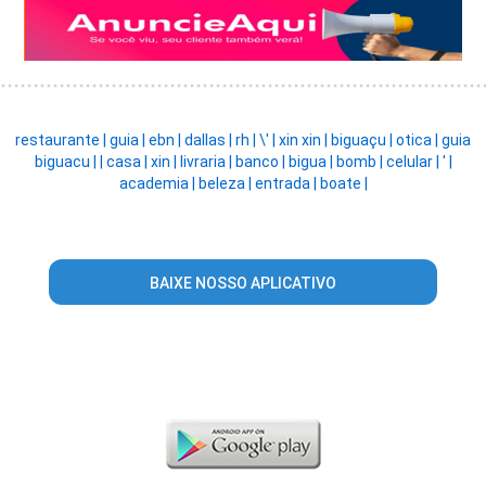
restaurante |
guia |
ebn |
dallas |
rh |
\' |
xin xin |
biguaçu |
otica |
guia
biguacu |
|
casa |
xin |
livraria |
banco |
bigua |
bomb |
celular |
' |
academia |
beleza |
entrada |
boate |
BAIXE NOSSO APLICATIVO