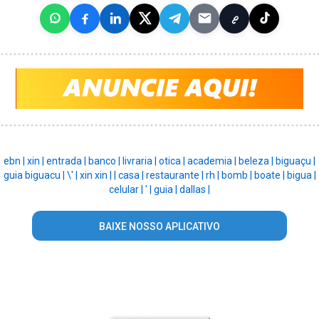
ebn |
xin |
entrada |
banco |
livraria |
otica |
academia |
beleza |
biguaçu |
guia biguacu |
\' |
xin xin |
|
casa |
restaurante |
rh |
bomb |
boate |
bigua |
celular |
' |
guia |
dallas |
BAIXE NOSSO APLICATIVO