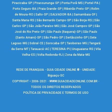
Piracicaba-SP
|
Pirassununga-SP
|
Ponta Porã-MS
|
Portel-PA
|
Porto Seguro-BA
|
Praia Grande-SP
|
Ribeirão Preto-SP
|
Rolim
de Moura-RO
|
Salto-SP
|
SALVADOR-BA
|
Samambaia-DF
|
Santa Maria-RS
|
São Bernardo Campo-SP
|
São Borja-RS
|
São
Carlos-SP
|
São João Paraíso-MG
|
São José Campos-SP
|
São
José do Rio Preto-SP
|
São Paulo (Itaquera)-SP
|
São Paulo
(Santo Amaro)-SP
|
São Pedro-SP
|
Sertãozinho-SP
|
Sete
Lagoas-MG
|
Sobral-CE
|
Sorocaba-SP
|
Taiobeiras-MG
|
Tangará
da Serra-MT
|
Tarauacá-AC
|
TERESINA-PI
|
Uruguaiana-RS
|
Vila
Velha-ES
|
Volta Redonda-RJ
|
Zona da Mata-MG
REDE DE FRANQUIA - GUIA CIDADE ONLINE ® - UNIDADE:
Biguaçu-SC
COPYRIGHT • 2006-2021 -
WWW.GUIACIDADEONLINE.COM.BR
-
TODOS OS DIREITOS RESERVADOS
POLÍTICA DE PRIVACIDADE E TERMOS DE USO