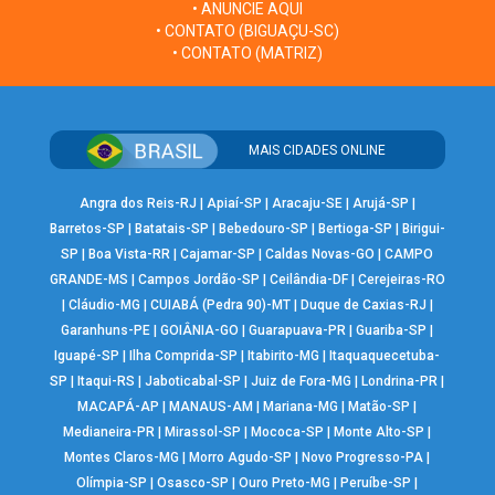
• ANUNCIE AQUI
• CONTATO (BIGUAÇU-SC)
• CONTATO (MATRIZ)
MAIS CIDADES ONLINE
Angra dos Reis-RJ
|
Apiaí-SP
|
Aracaju-SE
|
Arujá-SP
|
Barretos-SP
|
Batatais-SP
|
Bebedouro-SP
|
Bertioga-SP
|
Birigui-
SP
|
Boa Vista-RR
|
Cajamar-SP
|
Caldas Novas-GO
|
CAMPO
GRANDE-MS
|
Campos Jordão-SP
|
Ceilândia-DF
|
Cerejeiras-RO
|
Cláudio-MG
|
CUIABÁ (Pedra 90)-MT
|
Duque de Caxias-RJ
|
Garanhuns-PE
|
GOIÂNIA-GO
|
Guarapuava-PR
|
Guariba-SP
|
Iguapé-SP
|
Ilha Comprida-SP
|
Itabirito-MG
|
Itaquaquecetuba-
SP
|
Itaqui-RS
|
Jaboticabal-SP
|
Juiz de Fora-MG
|
Londrina-PR
|
MACAPÁ-AP
|
MANAUS-AM
|
Mariana-MG
|
Matão-SP
|
Medianeira-PR
|
Mirassol-SP
|
Mococa-SP
|
Monte Alto-SP
|
Montes Claros-MG
|
Morro Agudo-SP
|
Novo Progresso-PA
|
Olímpia-SP
|
Osasco-SP
|
Ouro Preto-MG
|
Peruíbe-SP
|