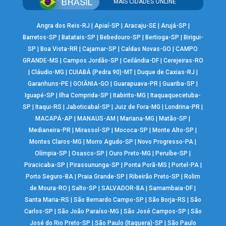
MAIS CIDADES ONLINE
Angra dos Reis-RJ
|
Apiaí-SP
|
Aracaju-SE
|
Arujá-SP
|
Barretos-SP
|
Batatais-SP
|
Bebedouro-SP
|
Bertioga-SP
|
Birigui-
SP
|
Boa Vista-RR
|
Cajamar-SP
|
Caldas Novas-GO
|
CAMPO
GRANDE-MS
|
Campos Jordão-SP
|
Ceilândia-DF
|
Cerejeiras-RO
|
Cláudio-MG
|
CUIABÁ (Pedra 90)-MT
|
Duque de Caxias-RJ
|
Garanhuns-PE
|
GOIÂNIA-GO
|
Guarapuava-PR
|
Guariba-SP
|
Iguapé-SP
|
Ilha Comprida-SP
|
Itabirito-MG
|
Itaquaquecetuba-
SP
|
Itaqui-RS
|
Jaboticabal-SP
|
Juiz de Fora-MG
|
Londrina-PR
|
MACAPÁ-AP
|
MANAUS-AM
|
Mariana-MG
|
Matão-SP
|
Medianeira-PR
|
Mirassol-SP
|
Mococa-SP
|
Monte Alto-SP
|
Montes Claros-MG
|
Morro Agudo-SP
|
Novo Progresso-PA
|
Olímpia-SP
|
Osasco-SP
|
Ouro Preto-MG
|
Peruíbe-SP
|
Piracicaba-SP
|
Pirassununga-SP
|
Ponta Porã-MS
|
Portel-PA
|
Porto Seguro-BA
|
Praia Grande-SP
|
Ribeirão Preto-SP
|
Rolim
de Moura-RO
|
Salto-SP
|
SALVADOR-BA
|
Samambaia-DF
|
Santa Maria-RS
|
São Bernardo Campo-SP
|
São Borja-RS
|
São
Carlos-SP
|
São João Paraíso-MG
|
São José Campos-SP
|
São
José do Rio Preto-SP
|
São Paulo (Itaquera)-SP
|
São Paulo