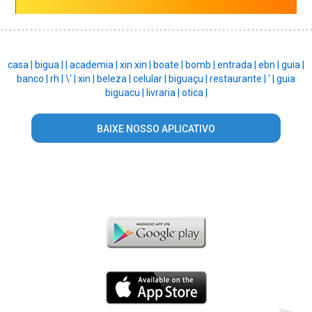
casa |
bigua |
|
academia |
xin xin |
boate |
bomb |
entrada |
ebn |
guia |
banco |
rh |
\' |
xin |
beleza |
celular |
biguaçu |
restaurante |
' |
guia
biguacu |
livraria |
otica |
BAIXE NOSSO APLICATIVO