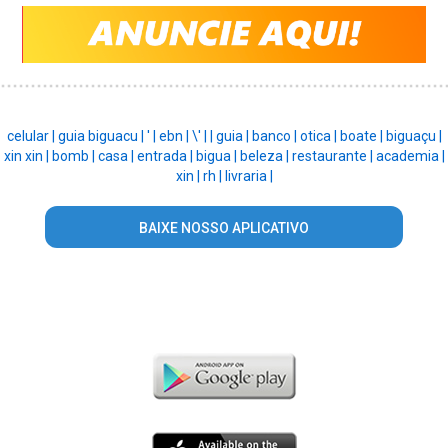
celular |
guia biguacu |
' |
ebn |
\' |
|
guia |
banco |
otica |
boate |
biguaçu |
xin xin |
bomb |
casa |
entrada |
bigua |
beleza |
restaurante |
academia |
xin |
rh |
livraria |
BAIXE NOSSO APLICATIVO