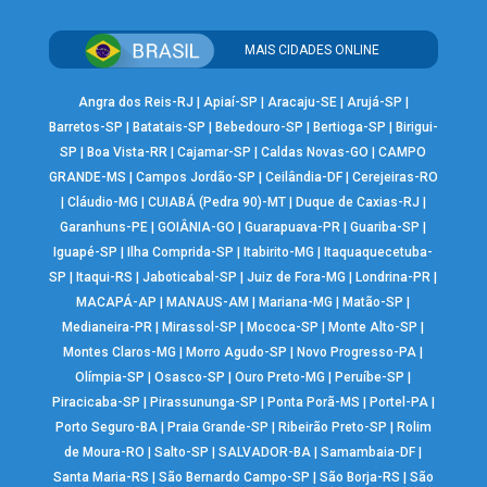
MAIS CIDADES ONLINE
Angra dos Reis-RJ
|
Apiaí-SP
|
Aracaju-SE
|
Arujá-SP
|
Barretos-SP
|
Batatais-SP
|
Bebedouro-SP
|
Bertioga-SP
|
Birigui-
SP
|
Boa Vista-RR
|
Cajamar-SP
|
Caldas Novas-GO
|
CAMPO
GRANDE-MS
|
Campos Jordão-SP
|
Ceilândia-DF
|
Cerejeiras-RO
|
Cláudio-MG
|
CUIABÁ (Pedra 90)-MT
|
Duque de Caxias-RJ
|
Garanhuns-PE
|
GOIÂNIA-GO
|
Guarapuava-PR
|
Guariba-SP
|
Iguapé-SP
|
Ilha Comprida-SP
|
Itabirito-MG
|
Itaquaquecetuba-
SP
|
Itaqui-RS
|
Jaboticabal-SP
|
Juiz de Fora-MG
|
Londrina-PR
|
MACAPÁ-AP
|
MANAUS-AM
|
Mariana-MG
|
Matão-SP
|
Medianeira-PR
|
Mirassol-SP
|
Mococa-SP
|
Monte Alto-SP
|
Montes Claros-MG
|
Morro Agudo-SP
|
Novo Progresso-PA
|
Olímpia-SP
|
Osasco-SP
|
Ouro Preto-MG
|
Peruíbe-SP
|
Piracicaba-SP
|
Pirassununga-SP
|
Ponta Porã-MS
|
Portel-PA
|
Porto Seguro-BA
|
Praia Grande-SP
|
Ribeirão Preto-SP
|
Rolim
de Moura-RO
|
Salto-SP
|
SALVADOR-BA
|
Samambaia-DF
|
Santa Maria-RS
|
São Bernardo Campo-SP
|
São Borja-RS
|
São